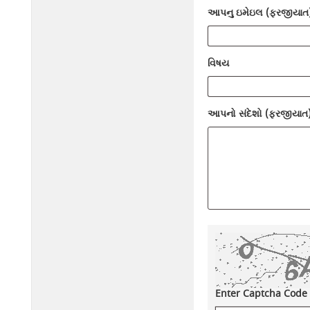
આપનુ ઇમેઇલ (ફરજીયાત
વિષય
આપનો સંદેશો (ફરજીયાત
Enter Captcha Code