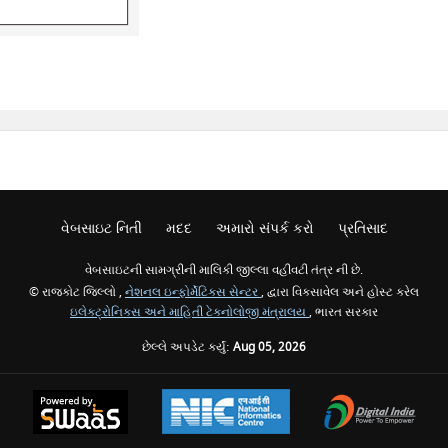
વેબસાઇટ નિતી
મદદ
અમારો સંપર્ક કરો
પ્રતિસાદ
વેબસાઇટની સામગ્રીની માલિકી જીલ્લા વહીવટી તંત્ર ની છે.
© રાજકોટ જિલ્લો ,
નેશનલ ઇન્ફોર્મેટિક્સ સેન્ટર
, દ્વારા વિકસાવેલ અને હોસ્ટ કરેલ
ઇલેક્ટ્રોનિક્સ અને માહિતી ટેકનોલોજી મંત્રાલય
, ભારત સરકાર
છેલ્લે અપડેટ કર્યું:
Aug 05, 2026