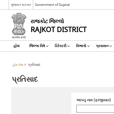
ગુજરાત સરકાર
Government of Gujarat
રાજકોટ જિલ્લો
RAJKOT DISTRICT
હોમ
જિલ્લા વિષે
ડિરેક્ટરી
વિભાગો
પ્રવાસન
પ્રતિસાદ
હોમ પેજ
પ્રતિસાદ
આપનુ નામ (ફરજીયાત)