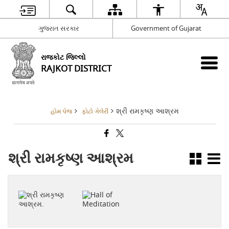
ગુજરાત સરકાર
Government of Gujarat
રાજકોટ જિલ્લો
RAJKOT DISTRICT
શ્રી રામકૃષ્ણ આશ્રમ
હોમ પેજ
ફોટો ગેલેરી
શ્રી રામકૃષ્ણ આશ્રમ