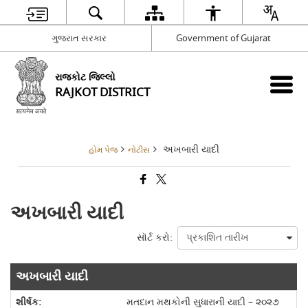
ગુજરાત સરકાર
Government of Gujarat
રાજકોટ જિલ્લો
RAJKOT DISTRICT
અખબારી યાદી
હોમ પેજ
નોટીસ
અખબારી યાદી
સૉર્ટ કરો:
અખબારી યાદી
મતદાન મથકોની સુધારાની યાદી – ૨૦૨૭