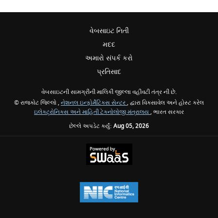
વેબસાઇટ નિતી
મદદ
અમારો સંપર્ક કરો
પ્રતિસાદ
વેબસાઇટની સામગ્રીની માલિકી જીલ્લા વહીવટી તંત્ર ની છે.
© રાજકોટ જિલ્લો ,
નેશનલ ઇન્ફોર્મેટિક્સ સેન્ટર
, દ્વારા વિકસાવેલ અને હોસ્ટ કરેલ
ઇલેક્ટ્રોનિક્સ અને માહિતી ટેકનોલોજી મંત્રાલય
, ભારત સરકાર
છેલ્લે અપડેટ કર્યું:
Aug 05, 2026