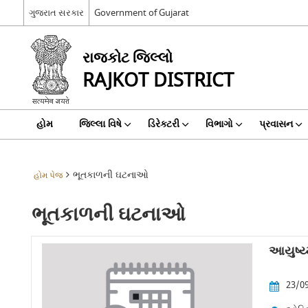
ગુજરાત સરકાર
Government of Gujarat
રાજકોટ જિલ્લો
RAJKOT DISTRICT
હોમ
જિલ્લા વિષે
ડિરેક્ટરી
વિભાગો
પ્રવાસન
ભૂતકાળની ઘટનાઓ
હોમ પેજ
ભૂતકાળની ઘટનાઓ
આયુષ્ય
23/09