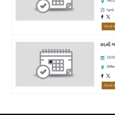
ઓડિટો
જુઓ 
વિગતો 
૨૬મી જ
23/01
Diffe
વિગતો 