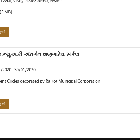
રિયમ, પીડીયુ મેડિકલ કોલેજ, રાજકોટ
(5 MB)
જુઓ
ાન્યુઆરી અંતર્ગત શણગારેલ સર્કલ
/2020 - 30/01/2020
rent Circles decorated by Rajkot Municipal Corporation
જુઓ